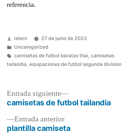
referencia.
Publicado
istern
27 de junio de 2023
por
Publicado
Uncategorized
en
Etiquetas:
camisetas de futbol baratas thai
,
camisetas
tailandia
,
equipaciones de futbol segunda division
Entrada
Entrada siguiente
siguiente:
camisetas de futbol tailandia
Navegación
Entrada
Entrada anterior
de
anterior:
plantilla camiseta
entradas