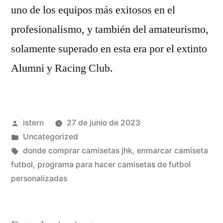
uno de los equipos más exitosos en el
profesionalismo, y también del amateurismo,
solamente superado en esta era por el extinto
Alumni y Racing Club.
Publicado
istern
27 de junio de 2023
por
Publicado
Uncategorized
en
Etiquetas:
donde comprar camisetas jhk
,
enmarcar camiseta
futbol
,
programa para hacer camisetas de futbol
personalizadas