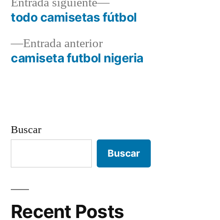
Entrada
Entrada siguiente
siguiente:
todo camisetas fútbol
Navegación
Entrada
Entrada anterior
de
anterior:
camiseta futbol nigeria
entradas
Buscar
Buscar
Recent Posts