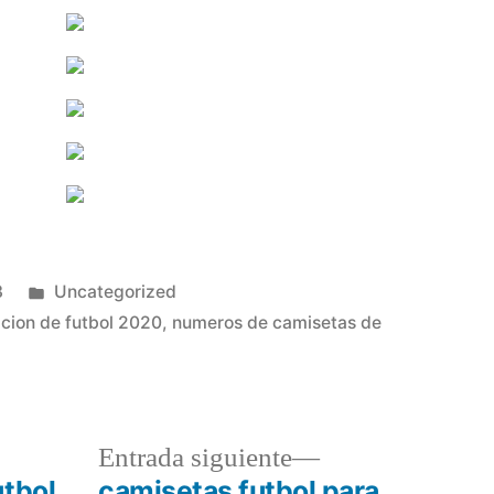
Publicado
3
Uncategorized
en
cion de futbol 2020
,
numeros de camisetas de
a
Entrada
Entrada siguiente
r:
siguiente:
utbol
camisetas futbol para