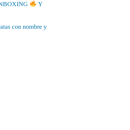
l UNBOXING
Y
ratas con nombre y
a