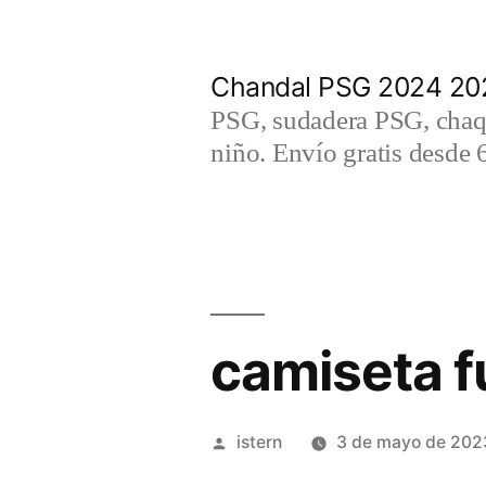
Saltar
al
Chandal PSG 2024 202
contenido
PSG, sudadera PSG, chaqu
niño. Envío gratis desde 
camiseta f
Publicado
istern
3 de mayo de 202
por