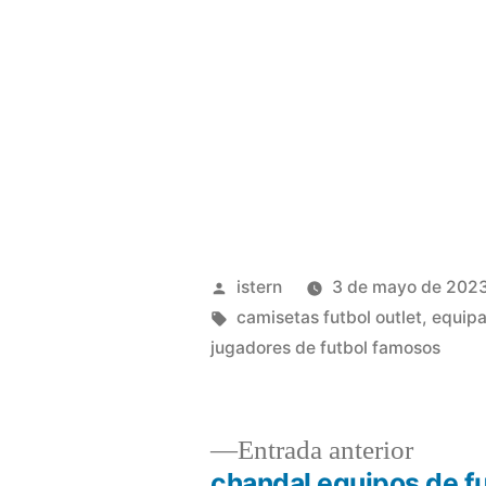
Publicado
istern
3 de mayo de 202
por
Etiquetas:
camisetas futbol outlet
,
equipa
jugadores de futbol famosos
Entrad
Entrada anterior
anterio
chandal equipos de f