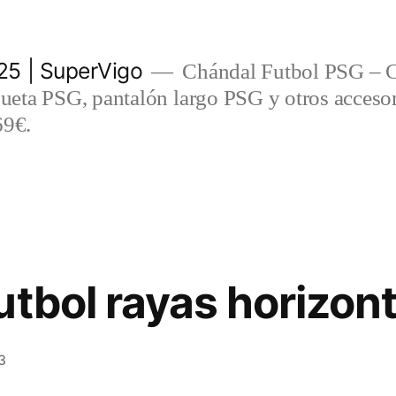
5 | SuperVigo
Chándal Futbol PSG – C
eta PSG, pantalón largo PSG y otros accesor
69€.
utbol rayas horizon
3