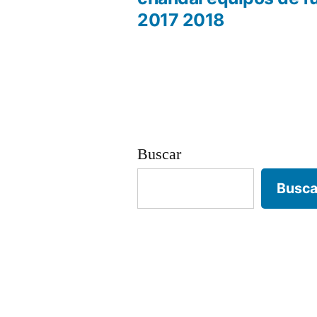
Navegación
2017 2018
de
entradas
Buscar
Busca