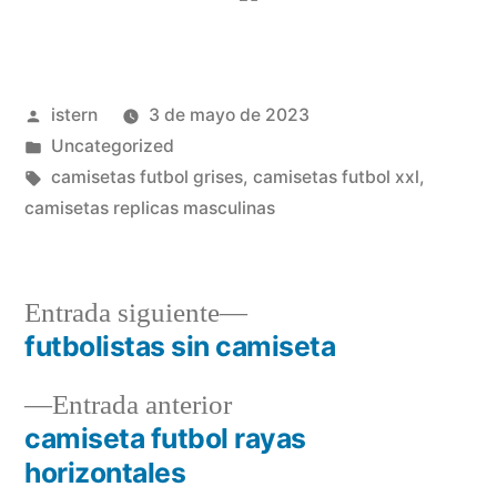
Publicado
istern
3 de mayo de 2023
por
Publicado
Uncategorized
en
Etiquetas:
camisetas futbol grises
,
camisetas futbol xxl
,
camisetas replicas masculinas
Entrada
Entrada siguiente
siguiente:
futbolistas sin camiseta
Navegación
Entrada
Entrada anterior
de
anterior:
camiseta futbol rayas
entradas
horizontales