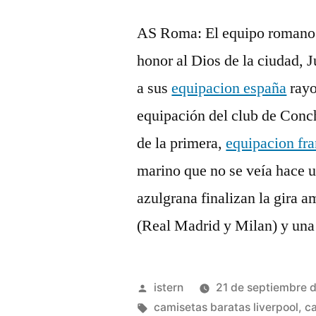
AS Roma: El equipo romano 
honor al Dios de la ciudad, J
a sus
equipacion españa
rayo
equipación del club de Conc
de la primera,
equipacion fr
marino que no se veía hace u
azulgrana finalizan la gira 
(Real Madrid y Milan) y una 
Publicado
istern
21 de septiembre 
por
Etiquetas:
camisetas baratas liverpool
,
ca