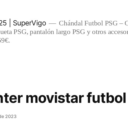
5 | SuperVigo
Chándal Futbol PSG – C
eta PSG, pantalón largo PSG y otros accesor
69€.
ter movistar futbol
 de 2023