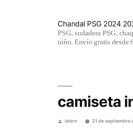
Saltar
al
Chandal PSG 2024 202
contenido
PSG, sudadera PSG, chaqu
niño. Envío gratis desde 
camiseta in
Publicado
istern
21 de septiembre
por