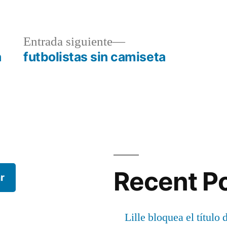
a
Entrada
Entrada siguiente
r:
siguiente:
a
futbolistas sin camiseta
Recent P
r
Lille bloquea el título 