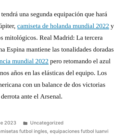
tendrá una segunda equipación que hará
úpiter,
camiseta de holanda mundial 2022
y
s mitológicos. Real Madrid: La tercera
ha Espina mantiene las tonalidades doradas
ancia mundial 2022
pero retomando el azul
nos años en las elásticas del equipo. Los
americana con un balance de dos victorias
derrota ante el Arsenal.
Publicado
de 2023
Uncategorized
en
misetas futbol ingles
,
equipaciones futbol luanvi