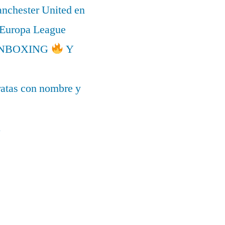
anchester United en
a Europa League
l UNBOXING
Y
ratas con nombre y
a