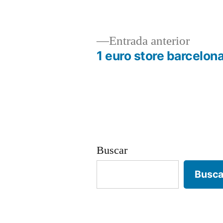
Entrad
Entrada anterior
anterio
1 euro store barcelon
Navegación
de
entradas
Buscar
Busca