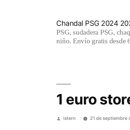
Saltar
al
Chandal PSG 2024 202
contenido
PSG, sudadera PSG, chaqu
niño. Envío gratis desde 
1 euro sto
Publicado
istern
21 de septiembre
por