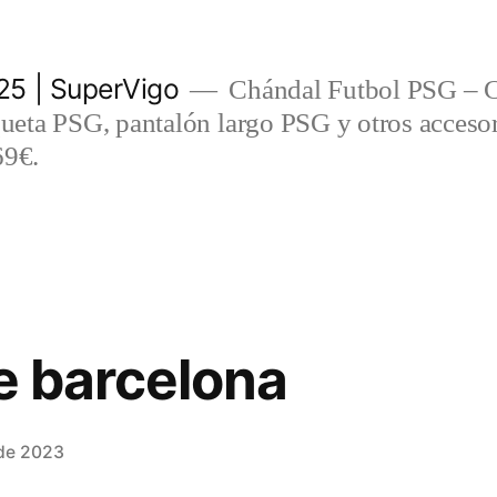
5 | SuperVigo
Chándal Futbol PSG – C
eta PSG, pantalón largo PSG y otros accesor
69€.
re barcelona
 de 2023