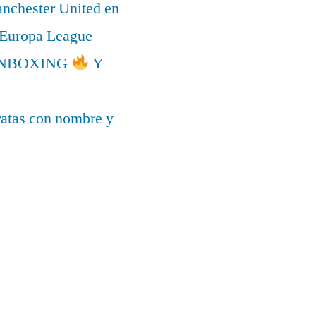
anchester United en
a Europa League
l UNBOXING
Y
ratas con nombre y
a