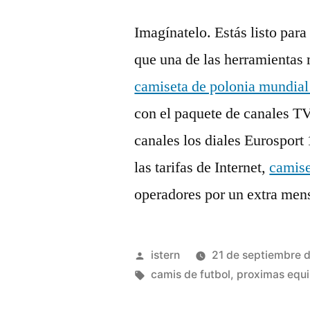
Imagínatelo. Estás listo para
que una de las herramientas m
camiseta de polonia mundia
con el paquete de canales TV
canales los diales Eurosport
las tarifas de Internet,
camis
operadores por un extra mens
Publicado
istern
21 de septiembre 
por
Etiquetas:
camis de futbol
,
proximas equi