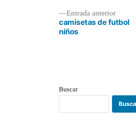
Entrad
Entrada anterior
anterio
camisetas de futbol
Navegación
niños
de
entradas
Buscar
Busca