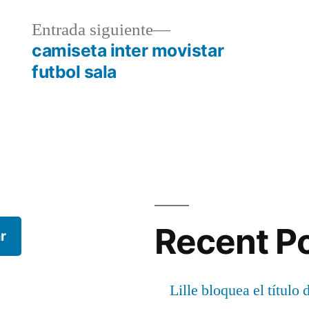
a
Entrada
Entrada siguiente
r:
siguiente:
camiseta inter movistar
futbol sala
Recent P
r
Lille bloquea el título 