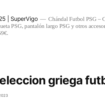
5 | SuperVigo
Chándal Futbol PSG – C
eta PSG, pantalón largo PSG y otros accesor
69€.
eleccion griega fut
 2023