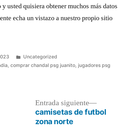
lo y usted quisiera obtener muchos más datos
te echa un vistazo a nuestro propio sitio
Publicado
2023
Uncategorized
en
ndia
,
comprar chandal psg juanito
,
jugadores psg
a
Entrada
Entrada siguiente
r:
siguiente:
camisetas de futbol
zona norte