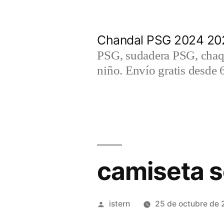
Saltar
al
Chandal PSG 2024 202
contenido
PSG, sudadera PSG, chaqu
niño. Envío gratis desde 
camiseta s
Publicado
istern
25 de octubre de
por