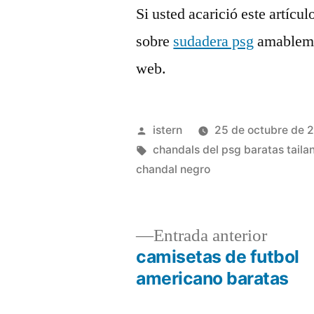
Si usted acarició este artícu
sobre
sudadera psg
amablemen
web.
Publicado
istern
25 de octubre de 
por
Etiquetas:
chandals del psg baratas taila
chandal negro
Entrad
Entrada anterior
anterio
camisetas de futbol
Navegación
americano baratas