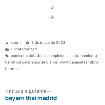
Publicado
istern
3 de mayo de 2023
por
Publicado
Uncategorized
en
Etiquetas:
camisetasdefutbol com opiniones
,
entrenamiento
de futbol para niños de 8 años
,
www.camisetas futbol
baratas
Entrada
Entrada siguiente
siguiente:
bayern thai madrid
Navegación