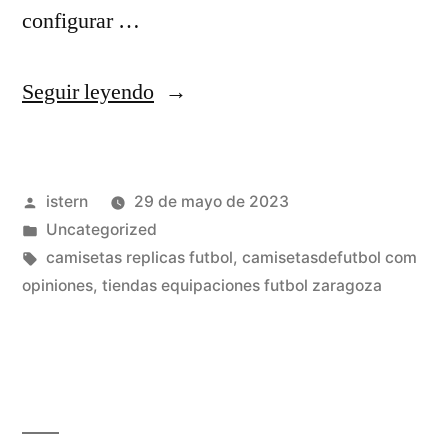
configurar …
«equipacion
Seguir leyendo
andalucia
futbol»
Publicado
istern
29 de mayo de 2023
por
Publicado
Uncategorized
en
Etiquetas:
camisetas replicas futbol
,
camisetasdefutbol com
opiniones
,
tiendas equipaciones futbol zaragoza