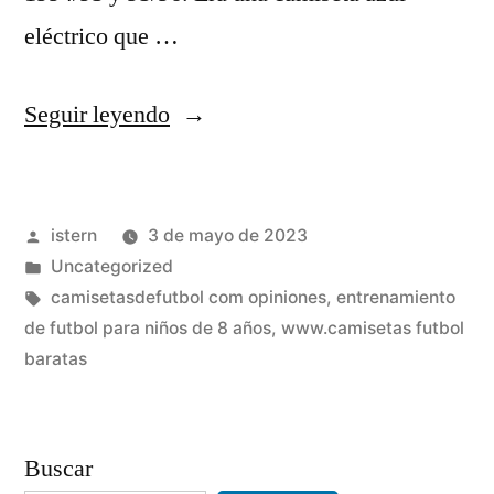
eléctrico que …
«camiseta
Seguir leyendo
termica
futbol
Publicado
istern
3 de mayo de 2023
niño
por
Publicado
Uncategorized
decathlon»
en
Etiquetas:
camisetasdefutbol com opiniones
,
entrenamiento
de futbol para niños de 8 años
,
www.camisetas futbol
baratas
Buscar