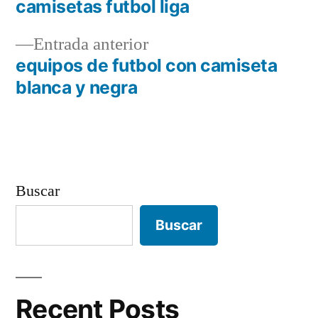
siguiente:
camisetas futbol liga
Navegación
Entrada
Entrada anterior
de
anterior:
equipos de futbol con camiseta
entradas
blanca y negra
Buscar
Buscar
Recent Posts