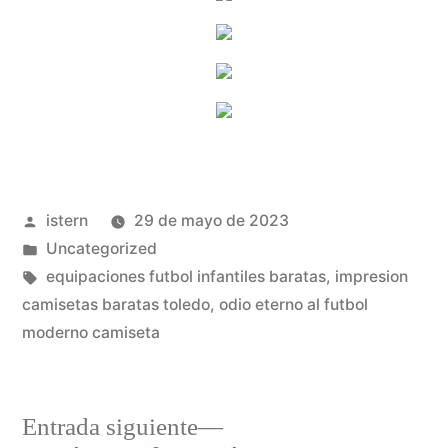
Publicado
istern
29 de mayo de 2023
por
Publicado
Uncategorized
en
Etiquetas:
equipaciones futbol infantiles baratas
,
impresion
camisetas baratas toledo
,
odio eterno al futbol
moderno camiseta
Entrada
Entrada siguiente