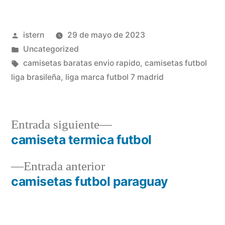
Publicado
istern
29 de mayo de 2023
por
Publicado
Uncategorized
en
Etiquetas:
camisetas baratas envio rapido
,
camisetas futbol
liga brasileña
,
liga marca futbol 7 madrid
Entrada
Entrada siguiente
siguiente:
camiseta termica futbol
Navegación
Entrada
Entrada anterior
de
anterior:
camisetas futbol paraguay
entradas