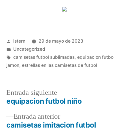
Publicado
istern
29 de mayo de 2023
por
Publicado
Uncategorized
en
Etiquetas:
camisetas futbol sublimadas
,
equipacion futbol
jamon
,
estrellas en las camisetas de futbol
Entrada
Entrada siguiente
siguiente:
equipacion futbol niño
Navegación
Entrada
Entrada anterior
de
anterior:
camisetas imitacion futbol