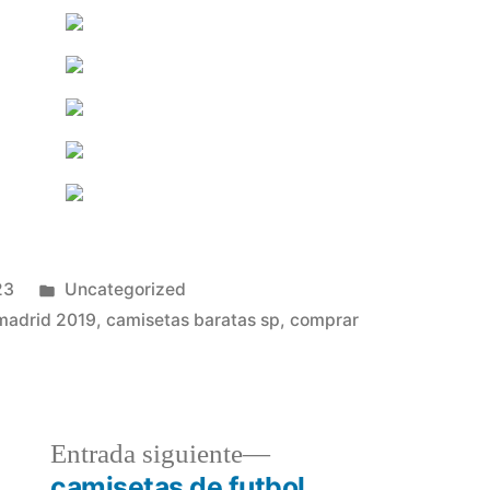
Publicado
23
Uncategorized
en
 madrid 2019
,
camisetas baratas sp
,
comprar
a
Entrada
Entrada siguiente
r:
siguiente:
camisetas de futbol