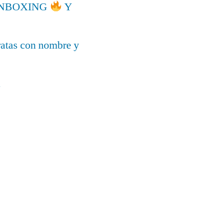
l UNBOXING
Y
ratas con nombre y
a