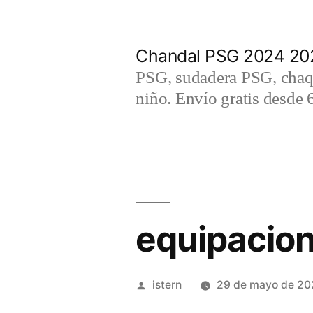
Saltar
al
Chandal PSG 2024 202
contenido
PSG, sudadera PSG, chaqu
niño. Envío gratis desde 
equipacion
Publicado
istern
29 de mayo de 20
por