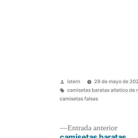
Publicado
istern
29 de mayo de 20
por
Etiquetas:
camisetas baratas atletico de
camisetas falsas
Entrad
Entrada anterior
anterio
camisetas baratas