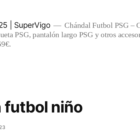
5 | SuperVigo
Chándal Futbol PSG – C
eta PSG, pantalón largo PSG y otros accesor
69€.
 futbol niño
23