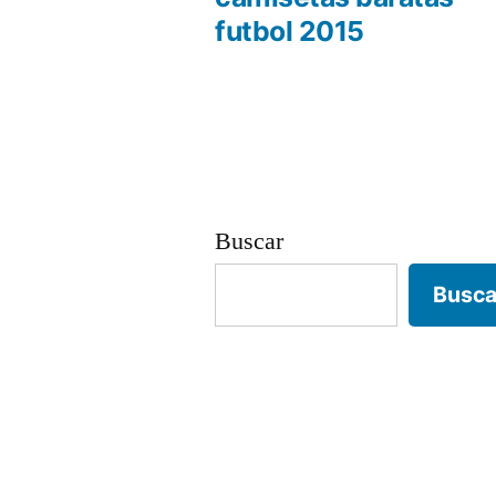
Navegación
futbol 2015
de
entradas
Buscar
Busca