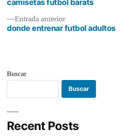
siguiente:
camisetas futbol barats
Navegación
Entrada
Entrada anterior
de
anterior:
donde entrenar futbol adultos
entradas
Buscar
Buscar
Recent Posts