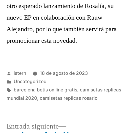
otro esperado lanzamiento de Rosalía, su
nuevo EP en colaboración con Rauw
Alejandro, por lo que también servirá para
promocionar esta novedad.
Publicado
istern
18 de agosto de 2023
por
Publicado
Uncategorized
en
Etiquetas:
barcelona betis on line gratis
,
camisetas replicas
mundial 2020
,
camisetas replicas rosario
Entrada
Entrada siguiente