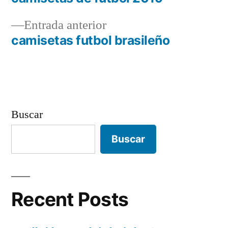
Navegación
Entrada
Entrada anterior
de
anterior:
camisetas futbol brasileño
entradas
Buscar
Buscar
Recent Posts