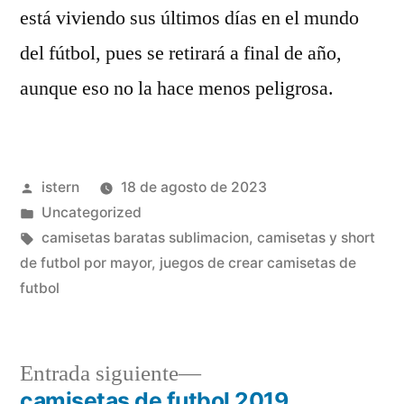
está viviendo sus últimos días en el mundo
del fútbol, pues se retirará a final de año,
aunque eso no la hace menos peligrosa.
Publicado
istern
18 de agosto de 2023
por
Publicado
Uncategorized
en
Etiquetas:
camisetas baratas sublimacion
,
camisetas y short
de futbol por mayor
,
juegos de crear camisetas de
futbol
Entrada
Entrada siguiente
siguiente:
camisetas de futbol 2019