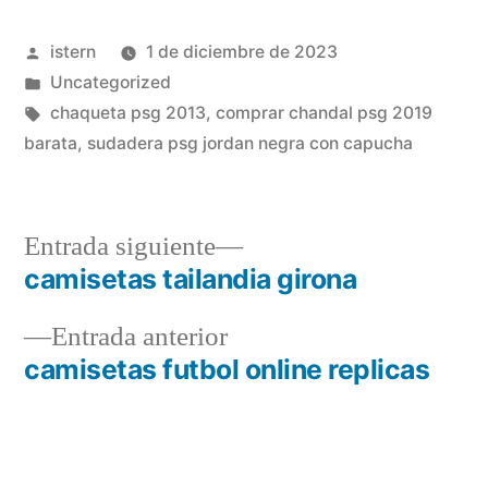
Publicado
istern
1 de diciembre de 2023
por
Publicado
Uncategorized
en
Etiquetas:
chaqueta psg 2013
,
comprar chandal psg 2019
barata
,
sudadera psg jordan negra con capucha
Entrada
Entrada siguiente
siguiente:
camisetas tailandia girona
Navegación
Entrada
Entrada anterior
de
anterior:
camisetas futbol online replicas
entradas