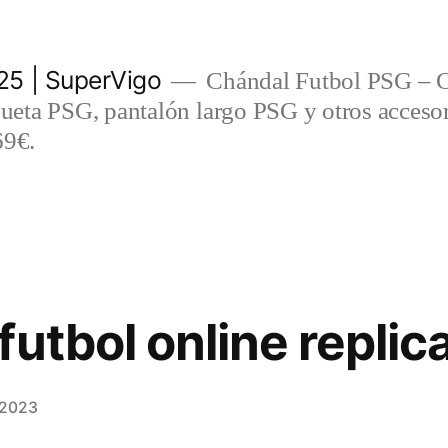
5 | SuperVigo
Chándal Futbol PSG – C
eta PSG, pantalón largo PSG y otros accesor
69€.
utbol online replic
 2023