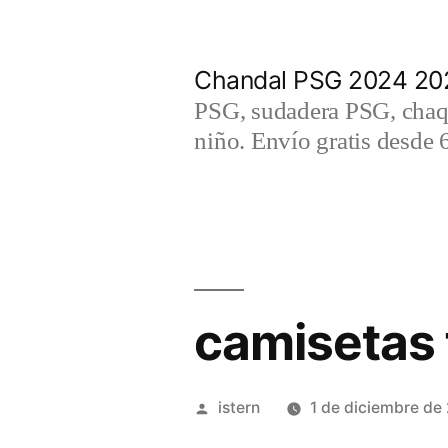
Saltar
al
Chandal PSG 2024 202
contenido
PSG, sudadera PSG, chaqu
niño. Envío gratis desde 
camisetas f
Publicado
istern
1 de diciembre de
por