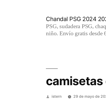
Saltar
al
Chandal PSG 2024 202
contenido
PSG, sudadera PSG, chaqu
niño. Envío gratis desde 
camisetas 
Publicado
istern
29 de mayo de 20
por