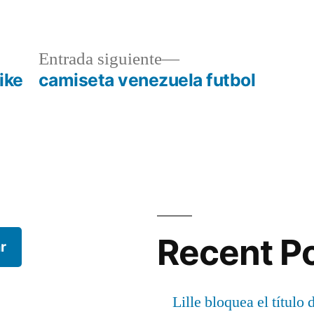
a
Entrada
Entrada siguiente
r:
siguiente:
ike
camiseta venezuela futbol
Recent P
r
Lille bloquea el título 