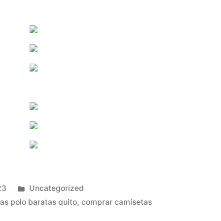
Publicado
23
Uncategorized
en
as polo baratas quito
,
comprar camisetas