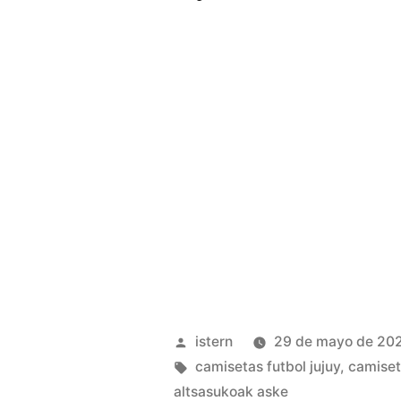
Publicado
istern
29 de mayo de 20
por
Etiquetas:
camisetas futbol jujuy
,
camiset
altsasukoak aske