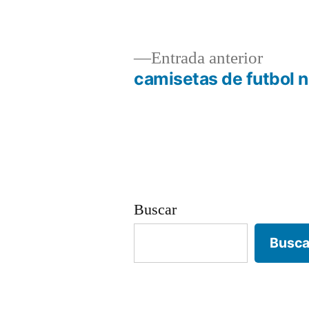
Entrad
Entrada anterior
anterio
camisetas de futbol n
Navegación
de
entradas
Buscar
Busca