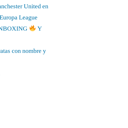
anchester United en
a Europa League
l UNBOXING
Y
ratas con nombre y
a