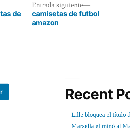
a
Entrada
Entrada siguiente
r:
siguiente:
etas de
camisetas de futbol
amazon
Recent P
r
Lille bloquea el título 
Marsella eliminó al M