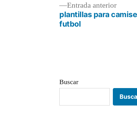
Entrad
Entrada anterior
anterio
plantillas para camis
Navegación
futbol
de
entradas
Buscar
Busca