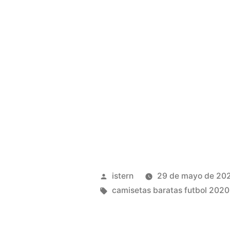
Publicado
istern
29 de mayo de 20
por
Etiquetas:
camisetas baratas futbol 2020