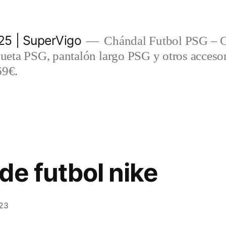
5 | SuperVigo
Chándal Futbol PSG – C
eta PSG, pantalón largo PSG y otros accesor
69€.
de futbol nike
23