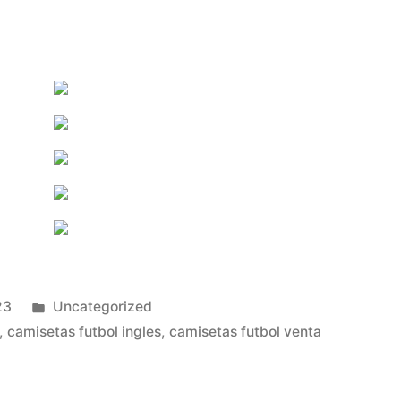
Publicado
23
Uncategorized
en
,
camisetas futbol ingles
,
camisetas futbol venta