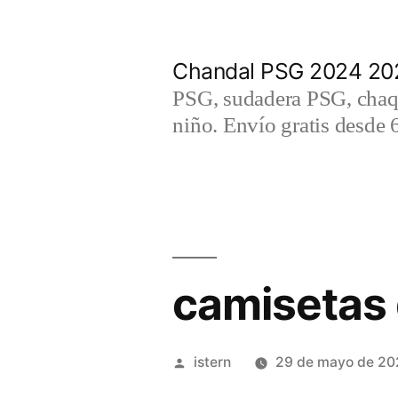
Saltar
al
Chandal PSG 2024 202
contenido
PSG, sudadera PSG, chaqu
niño. Envío gratis desde 
camisetas 
Publicado
istern
29 de mayo de 20
por