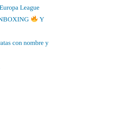
a Europa League
l UNBOXING
Y
ratas con nombre y
a