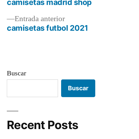
siguiente:
camisetas madrid shop
Navegación
Entrada
Entrada anterior
de
anterior:
camisetas futbol 2021
entradas
Buscar
Buscar
Recent Posts