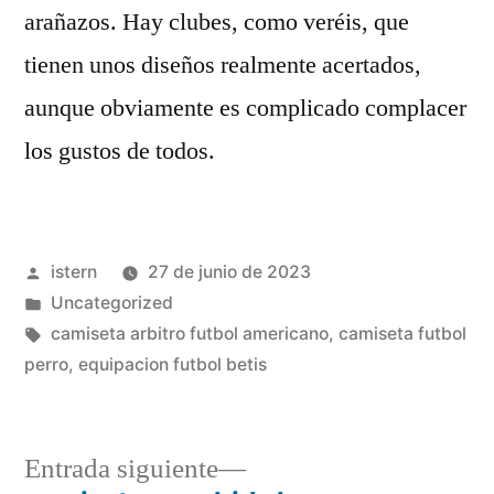
arañazos. Hay clubes, como veréis, que
tienen unos diseños realmente acertados,
aunque obviamente es complicado complacer
los gustos de todos.
Publicado
istern
27 de junio de 2023
por
Publicado
Uncategorized
en
Etiquetas:
camiseta arbitro futbol americano
,
camiseta futbol
perro
,
equipacion futbol betis
Entrada
Entrada siguiente