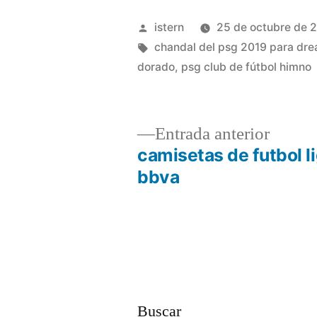
Publicado
istern
25 de octubre de 
por
Etiquetas:
chandal del psg 2019 para dr
dorado
,
psg club de fútbol himno
Entrad
Entrada anterior
anterio
camisetas de futbol l
Navegación
bbva
de
entradas
Buscar