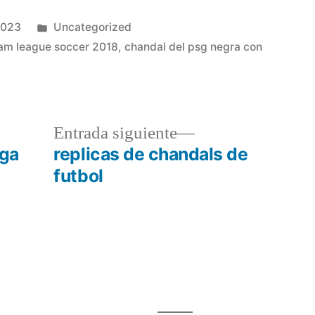
Publicado
2023
Uncategorized
en
eam league soccer 2018
,
chandal del psg negra con
a
Entrada
Entrada siguiente
r:
siguiente:
iga
replicas de chandals de
futbol