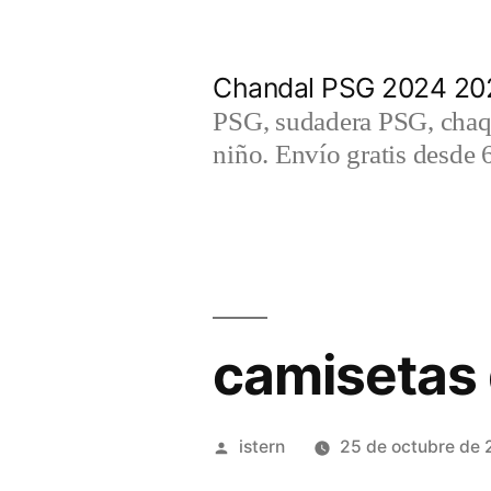
Saltar
al
Chandal PSG 2024 202
contenido
PSG, sudadera PSG, chaqu
niño. Envío gratis desde 
camisetas 
Publicado
istern
25 de octubre de
por