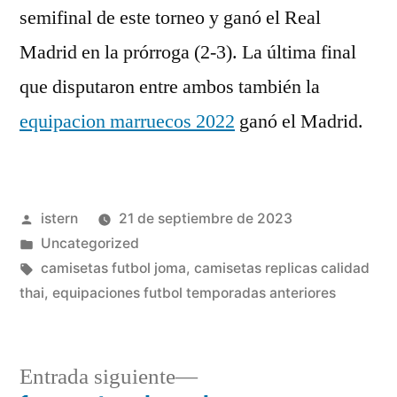
semifinal de este torneo y ganó el Real
Madrid en la prórroga (2-3). La última final
que disputaron entre ambos también la
equipacion marruecos 2022
ganó el Madrid.
Publicado
istern
21 de septiembre de 2023
por
Publicado
Uncategorized
en
Etiquetas:
camisetas futbol joma
,
camisetas replicas calidad
thai
,
equipaciones futbol temporadas anteriores
Entrada
Entrada siguiente