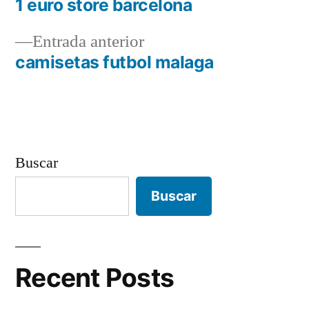
siguiente:
1 euro store barcelona
Navegación
Entrada
Entrada anterior
de
anterior:
camisetas futbol malaga
entradas
Buscar
Buscar
Recent Posts