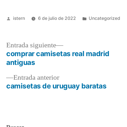
Publicado
Publicado
istern
6 de julio de 2022
Uncategorized
por
en
Entrada
Entrada siguiente
siguiente:
comprar camisetas real madrid
Navegación
antiguas
de
Entrada
Entrada anterior
entradas
anterior:
camisetas de uruguay baratas