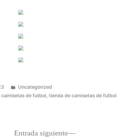
Publicado
23
Uncategorized
en
 camisetas de futbol
,
tienda de camisetas de futbol
a
Entrada
Entrada siguiente