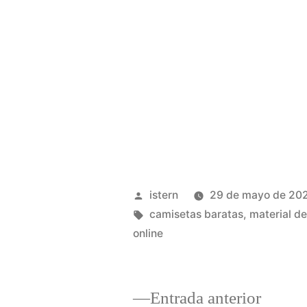
Publicado
istern
29 de mayo de 20
por
Etiquetas:
camisetas baratas
,
material de
online
Entrad
Entrada anterior