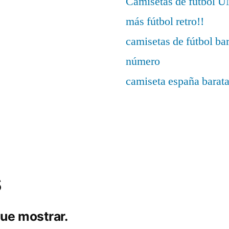
Camisetas de fútbo
más fútbol retro!!
camisetas de fútbol ba
número
camiseta españa barat
s
ue mostrar.