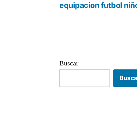
anterio
equipacion futbol niñ
Navegación
de
entradas
Buscar
Busca