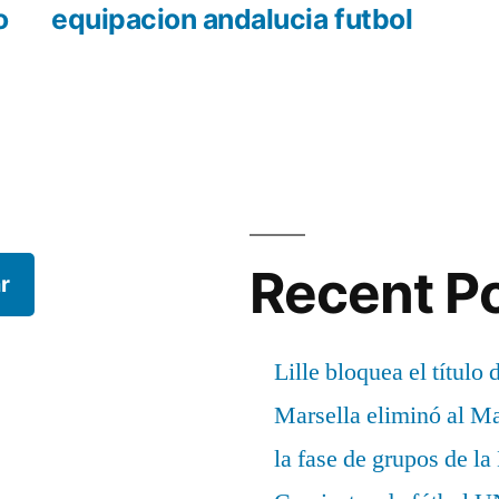
r:
siguiente:
o
equipacion andalucia futbol
Recent P
r
Lille bloquea el título 
Marsella eliminó al M
la fase de grupos de l