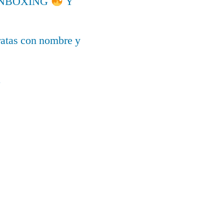
l UNBOXING
Y
ratas con nombre y
a