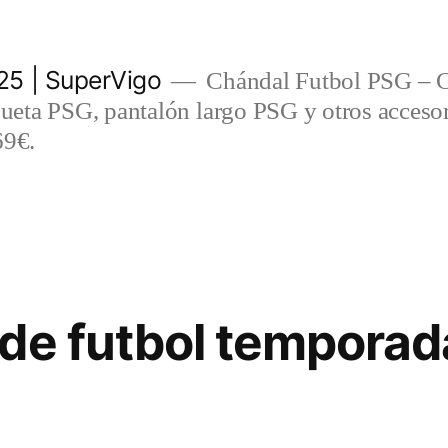
5 | SuperVigo
Chándal Futbol PSG – C
eta PSG, pantalón largo PSG y otros accesor
69€.
de futbol temporad