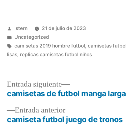
Publicado
istern
21 de julio de 2023
por
Publicado
Uncategorized
en
Etiquetas:
camisetas 2019 hombre futbol
,
camisetas futbol
lisas
,
replicas camisetas futbol niños
Entrada
Entrada siguiente
siguiente:
camisetas de futbol manga larga
Navegación
Entrada
Entrada anterior
de
anterior:
camiseta futbol juego de tronos
entradas