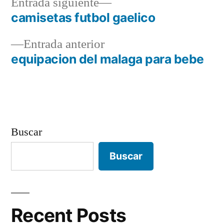
Entrada
Entrada siguiente
siguiente:
camisetas futbol gaelico
Navegación
Entrada
Entrada anterior
de
anterior:
equipacion del malaga para bebe
entradas
Buscar
Buscar
Recent Posts