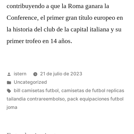
contribuyendo a que la Roma ganara la
Conference, el primer gran título europeo en
la historia del club de la capital italiana y su
primer trofeo en 14 años.
Publicado
istern
21 de julio de 2023
por
Publicado
Uncategorized
en
Etiquetas:
bill camisetas futbol
,
camisetas de futbol replicas
tailandia contrareembolso
,
pack equipaciones futbol
joma