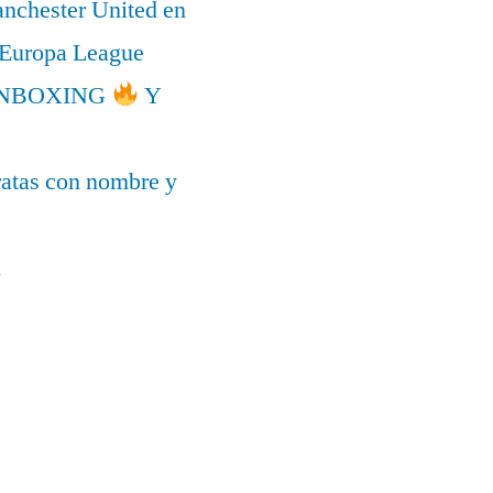
anchester United en
a Europa League
l UNBOXING
Y
ratas con nombre y
a