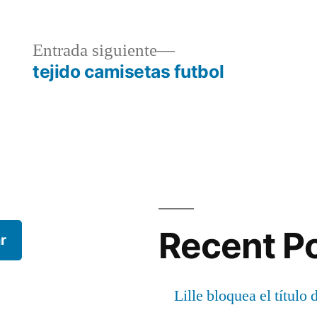
a
Entrada
Entrada siguiente
r:
siguiente:
tejido camisetas futbol
Recent P
r
Lille bloquea el título 