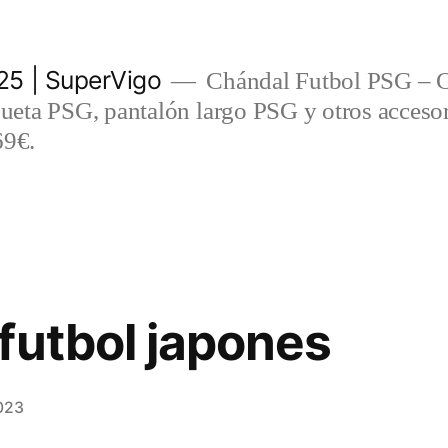
5 | SuperVigo
Chándal Futbol PSG – C
eta PSG, pantalón largo PSG y otros accesor
69€.
futbol japones
023