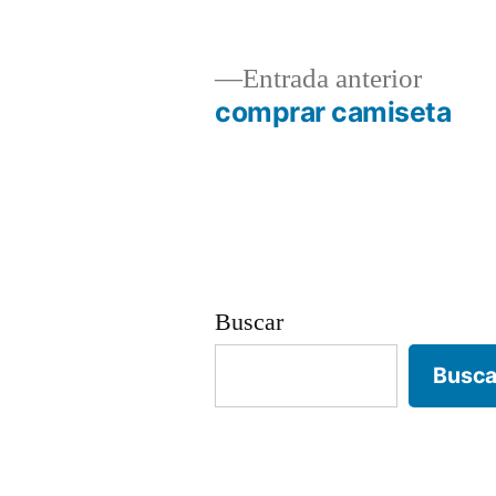
Entrad
Entrada anterior
anterio
comprar camiseta
Navegación
de
entradas
Buscar
Busca