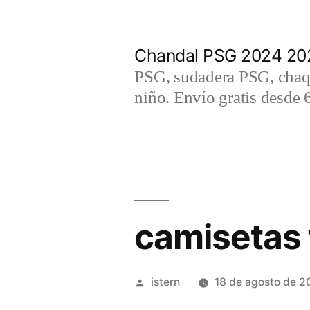
Saltar
al
Chandal PSG 2024 202
contenido
PSG, sudadera PSG, chaqu
niño. Envío gratis desde 
camisetas 
Publicado
istern
18 de agosto de 2
por