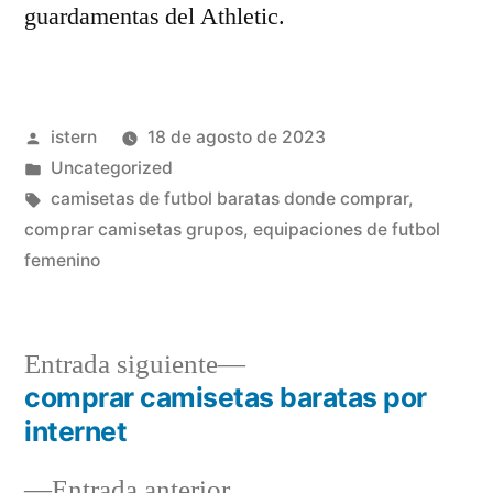
guardamentas del Athletic.
Publicado
istern
18 de agosto de 2023
por
Publicado
Uncategorized
en
Etiquetas:
camisetas de futbol baratas donde comprar
,
comprar camisetas grupos
,
equipaciones de futbol
femenino
Entrada
Entrada siguiente
siguiente:
comprar camisetas baratas por
Navegación
internet
de
Entrada
Entrada anterior