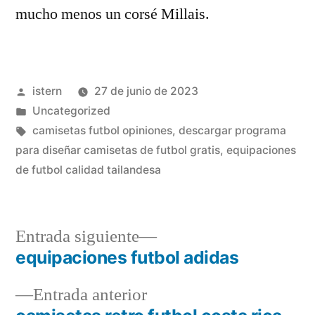
mucho menos un corsé Millais.
Publicado
istern
27 de junio de 2023
por
Publicado
Uncategorized
en
Etiquetas:
camisetas futbol opiniones
,
descargar programa
para diseñar camisetas de futbol gratis
,
equipaciones
de futbol calidad tailandesa
Entrada
Entrada siguiente
siguiente:
equipaciones futbol adidas
Navegación
Entrada
Entrada anterior
de