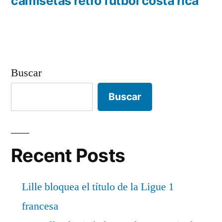
anterior:
camisetas retro futbol costa rica
entradas
Buscar
Buscar
Recent Posts
Lille bloquea el título de la Ligue 1
francesa