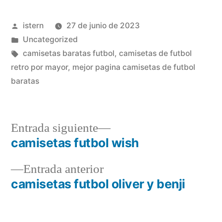
Publicado
istern
27 de junio de 2023
por
Publicado
Uncategorized
en
Etiquetas:
camisetas baratas futbol
,
camisetas de futbol
retro por mayor
,
mejor pagina camisetas de futbol
baratas
Entrada
Entrada siguiente
siguiente:
camisetas futbol wish
Navegación
Entrada
Entrada anterior
de
anterior:
camisetas futbol oliver y benji
entradas