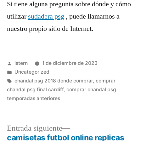
Si tiene alguna pregunta sobre dónde y cómo
utilizar
sudadera psg
, puede llamarnos a
nuestro propio sitio de Internet.
Publicado
istern
1 de diciembre de 2023
por
Publicado
Uncategorized
en
Etiquetas:
chandal psg 2018 donde comprar
,
comprar
chandal psg final cardiff
,
comprar chandal psg
temporadas anteriores
Entrada
Entrada siguiente
siguiente:
camisetas futbol online replicas