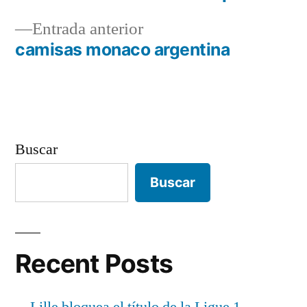
Navegación
Entrada
Entrada anterior
de
anterior:
camisas monaco argentina
entradas
Buscar
Buscar
Recent Posts
Lille bloquea el título de la Ligue 1