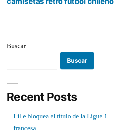
entradas
anterior:
camisetas retro futbol chileno
Buscar
Buscar
Recent Posts
Lille bloquea el título de la Ligue 1
francesa