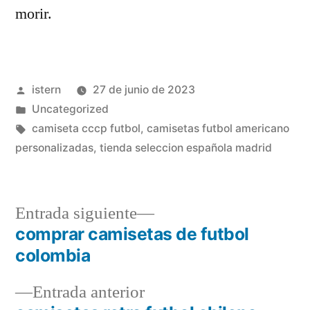
morir.
Publicado
istern
27 de junio de 2023
por
Publicado
Uncategorized
en
Etiquetas:
camiseta cccp futbol
,
camisetas futbol americano
personalizadas
,
tienda seleccion española madrid
Entrada
Entrada siguiente
siguiente:
comprar camisetas de futbol
Navegación
colombia
de
Entrada
Entrada anterior