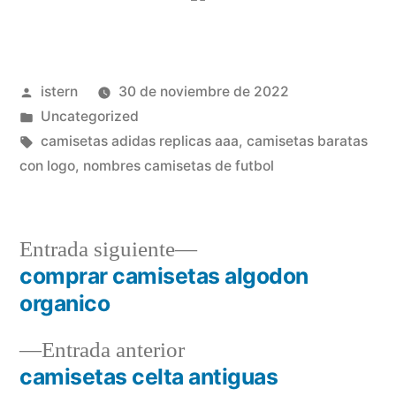
Publicado
istern
30 de noviembre de 2022
por
Publicado
Uncategorized
en
Etiquetas:
camisetas adidas replicas aaa
,
camisetas baratas
con logo
,
nombres camisetas de futbol
Entrada
Entrada siguiente
siguiente:
comprar camisetas algodon
Navegación
organico
de
Entrada
Entrada anterior
entradas
anterior:
camisetas celta antiguas