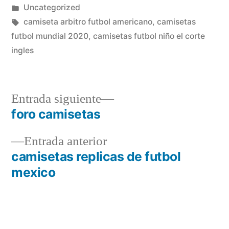
por
Publicado
Uncategorized
en
Etiquetas:
camiseta arbitro futbol americano
,
camisetas
futbol mundial 2020
,
camisetas futbol niño el corte
ingles
Entrada
Entrada siguiente
siguiente:
foro camisetas
Navegación
Entrada
Entrada anterior
de
anterior:
camisetas replicas de futbol
entradas
mexico