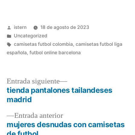
Publicado
istern
18 de agosto de 2023
por
Publicado
Uncategorized
en
Etiquetas:
camisetas futbol colombia
,
camisetas futbol liga
española
,
futbol online barcelona
Entrada
Entrada siguiente
siguiente:
tienda pantalones tailandeses
Navegación
madrid
de
Entrada
Entrada anterior
entradas
anterior:
mujeres desnudas con camisetas
de futbol