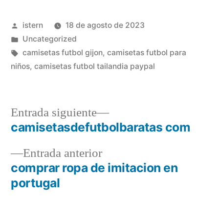
Publicado
istern
18 de agosto de 2023
por
Publicado
Uncategorized
en
Etiquetas:
camisetas futbol gijon
,
camisetas futbol para
niños
,
camisetas futbol tailandia paypal
Entrada
Entrada siguiente
siguiente:
camisetasdefutbolbaratas com
Navegación
Entrada
Entrada anterior
de
anterior:
comprar ropa de imitacion en
entradas
portugal