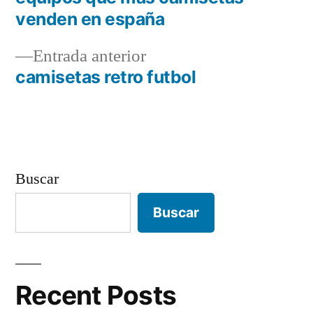
Navegación
venden en españa
de
Entrada
Entrada anterior
entradas
anterior:
camisetas retro futbol
Buscar
Buscar
Recent Posts