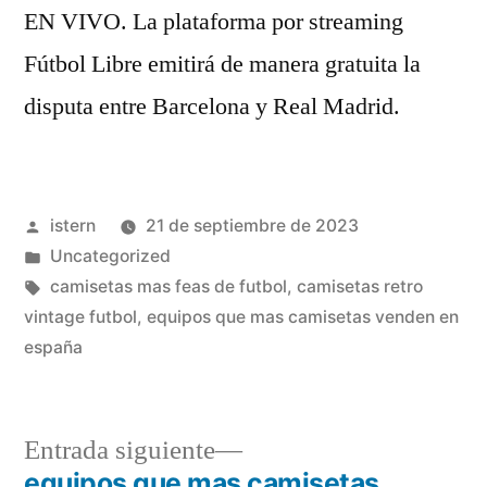
EN VIVO. La plataforma por streaming
Fútbol Libre emitirá de manera gratuita la
disputa entre Barcelona y Real Madrid.
Publicado
istern
21 de septiembre de 2023
por
Publicado
Uncategorized
en
Etiquetas:
camisetas mas feas de futbol
,
camisetas retro
vintage futbol
,
equipos que mas camisetas venden en
españa
Entrada
Entrada siguiente
siguiente:
equipos que mas camisetas