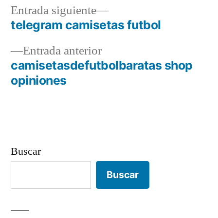
Entrada
Entrada siguiente
siguiente:
telegram camisetas futbol
Navegación
Entrada
Entrada anterior
de
anterior:
camisetasdefutbolbaratas shop
entradas
opiniones
Buscar
Buscar