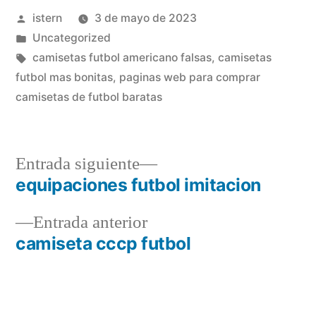
Publicado
istern
3 de mayo de 2023
por
Publicado
Uncategorized
en
Etiquetas:
camisetas futbol americano falsas
,
camisetas
futbol mas bonitas
,
paginas web para comprar
camisetas de futbol baratas
Entrada
Entrada siguiente
siguiente:
equipaciones futbol imitacion
Navegación
Entrada
Entrada anterior
de
anterior:
camiseta cccp futbol
entradas