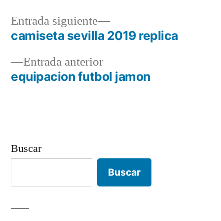
Entrada
Entrada siguiente
siguiente:
camiseta sevilla 2019 replica
Navegación
Entrada
Entrada anterior
de
anterior:
equipacion futbol jamon
entradas
Buscar
Buscar