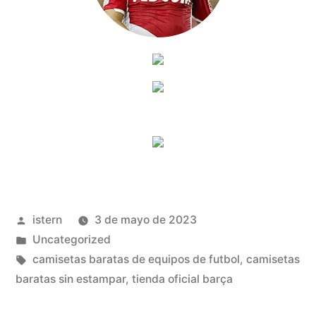
Publicado
istern
3 de mayo de 2023
por
Publicado
Uncategorized
en
Etiquetas:
camisetas baratas de equipos de futbol
,
camisetas
baratas sin estampar
,
tienda oficial barça