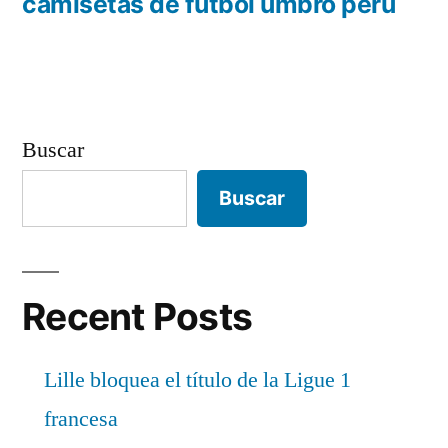
entradas
anterior:
camisetas de futbol umbro peru
Buscar
Buscar
Recent Posts
Lille bloquea el título de la Ligue 1
francesa