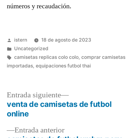
números y recaudación.
Publicado
istern
18 de agosto de 2023
por
Publicado
Uncategorized
en
Etiquetas:
camisetas replicas colo colo
,
comprar camisetas
importadas
,
equipaciones futbol thai
Entrada
Entrada siguiente
siguiente:
venta de camisetas de futbol
Navegación
online
de
Entrada
Entrada anterior