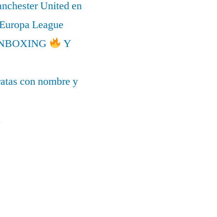
anchester United en
a Europa League
l UNBOXING
Y
ratas con nombre y
a