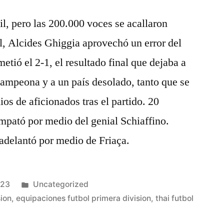
sil, pero las 200.000 voces se acallaron
l, Alcides Ghiggia aprovechó un error del
etió el 2-1, el resultado final que dejaba a
ampeona y a un país desolado, tanto que se
os de aficionados tras el partido. 20
pató por medio del genial Schiaffino.
 adelantó por medio de Friaça.
Publicado
023
Uncategorized
en
sion
,
equipaciones futbol primera division
,
thai futbol