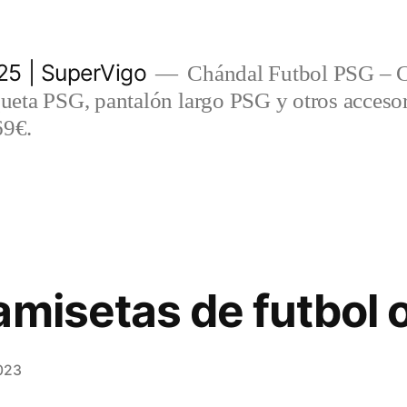
5 | SuperVigo
Chándal Futbol PSG – C
eta PSG, pantalón largo PSG y otros accesor
69€.
amisetas de futbol 
023