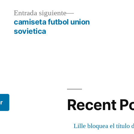
a
Entrada
Entrada siguiente
r:
siguiente:
camiseta futbol union
sovietica
Recent P
r
Lille bloquea el título 