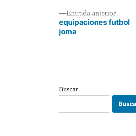
Entrad
Entrada anterior
anterio
equipaciones futbol
Navegación
joma
de
entradas
Buscar
Busca