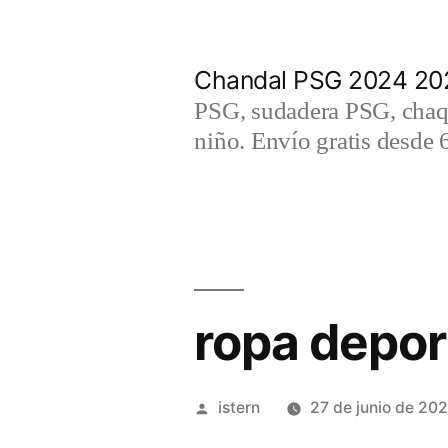
Saltar
al
Chandal PSG 2024 202
contenido
PSG, sudadera PSG, chaqu
niño. Envío gratis desde 
ropa depor
Publicado
istern
27 de junio de 20
por