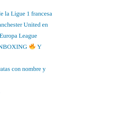
de la Ligue 1 francesa
anchester United en
a Europa League
l UNBOXING
Y
ratas con nombre y
a