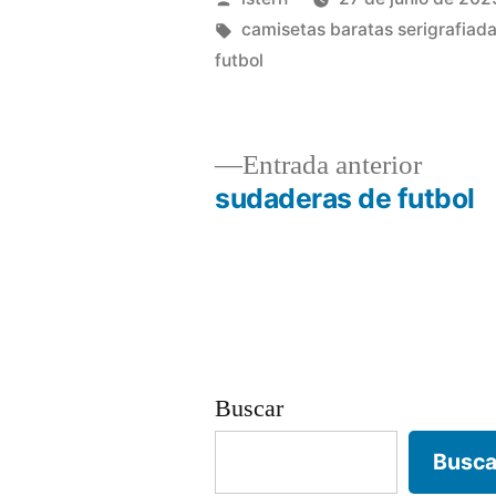
por
Etiquetas:
camisetas baratas serigrafiad
futbol
Entrad
Entrada anterior
anterio
sudaderas de futbol
Navegación
de
entradas
Buscar
Busca