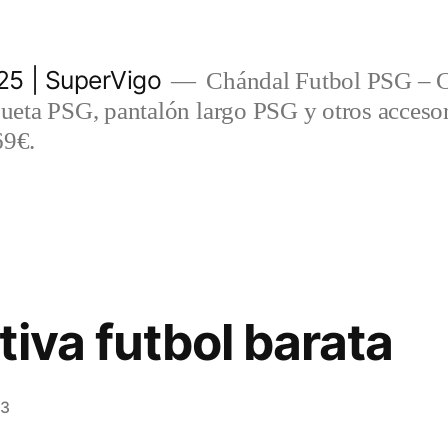
5 | SuperVigo
Chándal Futbol PSG – C
eta PSG, pantalón largo PSG y otros accesor
69€.
tiva futbol barata
23