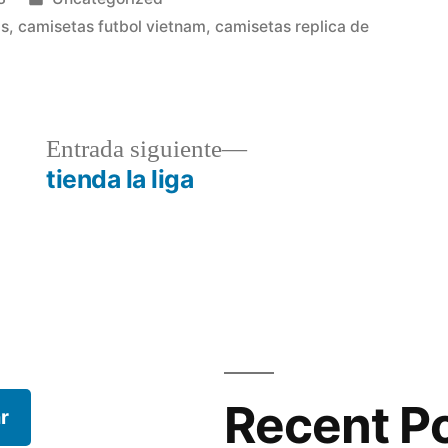
en
as
,
camisetas futbol vietnam
,
camisetas replica de
a
Entrada
Entrada siguiente
r:
siguiente:
tienda la liga
Recent P
r