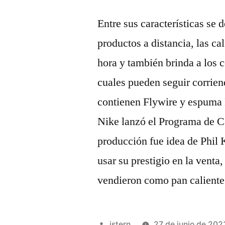
Entre sus características se d
productos a distancia, las ca
hora y también brinda a los c
cuales pueden seguir corrien
contienen Flywire y espuma L
Nike lanzó el Programa de C
producción fue idea de Phil 
usar su prestigio en la venta
vendieron como pan caliente
Publicado
istern
27 de junio de 202