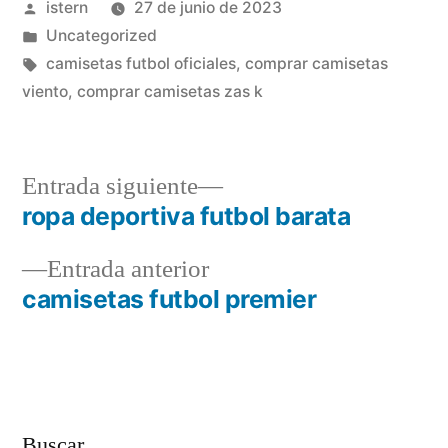
Publicado
istern
27 de junio de 2023
por
Publicado
Uncategorized
en
Etiquetas:
camisetas futbol oficiales
,
comprar camisetas
viento
,
comprar camisetas zas k
Entrada
Entrada siguiente
siguiente:
ropa deportiva futbol barata
Navegación
Entrada
Entrada anterior
de
anterior:
camisetas futbol premier
entradas
Buscar