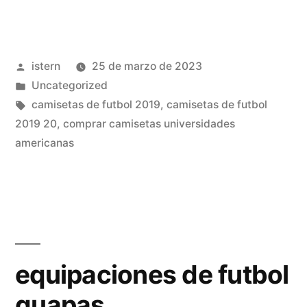
camiseta
futbol»
Publicado
istern
25 de marzo de 2023
por
Publicado
Uncategorized
en
Etiquetas:
camisetas de futbol 2019
,
camisetas de futbol
2019 20
,
comprar camisetas universidades
americanas
equipaciones de futbol
guapas