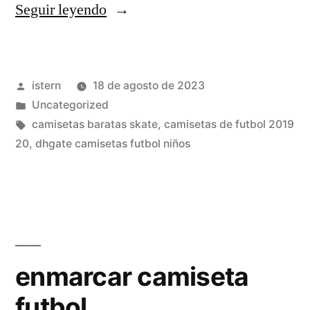
«tienda
Seguir leyendo
camisetas
retro
Publicado
istern
18 de agosto de 2023
futbol»
por
Publicado
Uncategorized
en
Etiquetas:
camisetas baratas skate
,
camisetas de futbol 2019
20
,
dhgate camisetas futbol niños
enmarcar camiseta
futbol