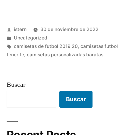
de
futbol
Publicado
istern
30 de noviembre de 2022
guapas»
por
Publicado
Uncategorized
en
Etiquetas:
camisetas de futbol 2019 20
,
camisetas futbol
tenerife
,
camisetas personalizadas baratas
Buscar
Buscar
Recent Posts