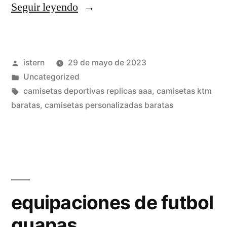
«mujeres
Seguir leyendo
desnudas
con
Publicado
istern
29 de mayo de 2023
camisetas
por
Publicado
Uncategorized
de
en
Etiquetas:
camisetas deportivas replicas aaa
,
camisetas ktm
futbol»
baratas
,
camisetas personalizadas baratas
equipaciones de futbol
guapas