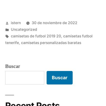
de
futbol
Publicado
istern
30 de noviembre de 2022
guapas»
por
Publicado
Uncategorized
en
Etiquetas:
camisetas de futbol 2019 20
,
camisetas futbol
tenerife
,
camisetas personalizadas baratas
Buscar
Buscar
Recent Posts