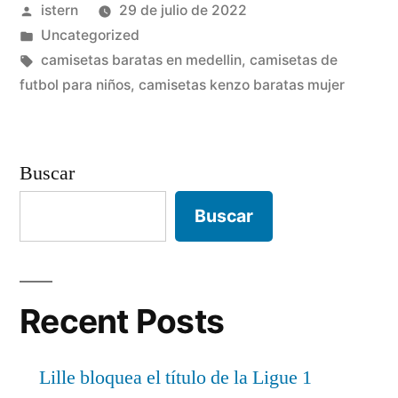
Publicado
istern
29 de julio de 2022
de
por
Publicado
Uncategorized
tronos»
en
Etiquetas:
camisetas baratas en medellin
,
camisetas de
futbol para niños
,
camisetas kenzo baratas mujer
Buscar
Buscar
Recent Posts
Lille bloquea el título de la Ligue 1