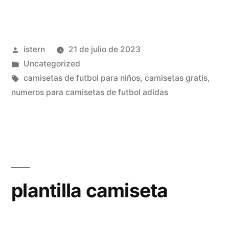
futbol
2020»
Publicado
istern
21 de julio de 2023
por
Publicado
Uncategorized
en
Etiquetas:
camisetas de futbol para niños
,
camisetas gratis
,
numeros para camisetas de futbol adidas
plantilla camiseta