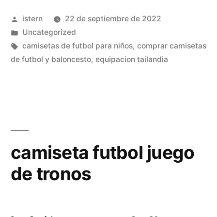
futbol
Publicado
istern
22 de septiembre de 2022
wolfsburg»
por
Publicado
Uncategorized
en
Etiquetas:
camisetas de futbol para niños
,
comprar camisetas
de futbol y baloncesto
,
equipacion tailandia
camiseta futbol juego
de tronos