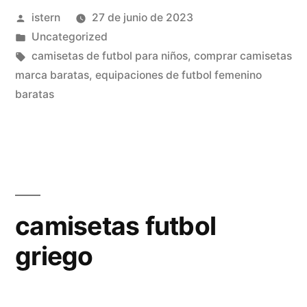
Publicado
istern
27 de junio de 2023
por
Publicado
Uncategorized
en
Etiquetas:
camisetas de futbol para niños
,
comprar camisetas
marca baratas
,
equipaciones de futbol femenino
baratas
camisetas futbol
griego