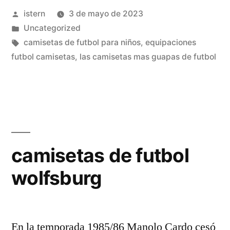
Publicado
istern
3 de mayo de 2023
por
Publicado
Uncategorized
en
Etiquetas:
camisetas de futbol para niños
,
equipaciones
futbol camisetas
,
las camisetas mas guapas de futbol
camisetas de futbol
wolfsburg
En la temporada 1985/86 Manolo Cardo cesó