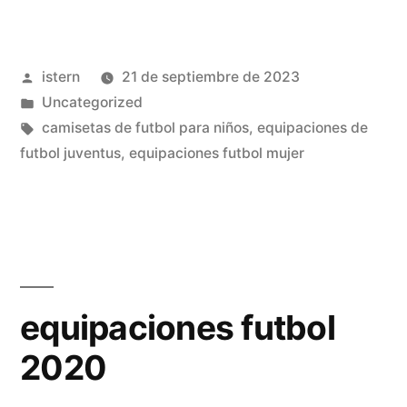
futbol
baratas
Publicado
istern
21 de septiembre de 2023
retro»
por
Publicado
Uncategorized
en
Etiquetas:
camisetas de futbol para niños
,
equipaciones de
futbol juventus
,
equipaciones futbol mujer
equipaciones futbol
2020