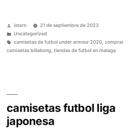
mas
bonitas
Publicado
istern
21 de septiembre de 2023
futbol»
por
Publicado
Uncategorized
en
Etiquetas:
camisetas de futbol under armour 2020
,
comprar
camisetas billabong
,
tiendas de futbol en malaga
camisetas futbol liga
japonesa