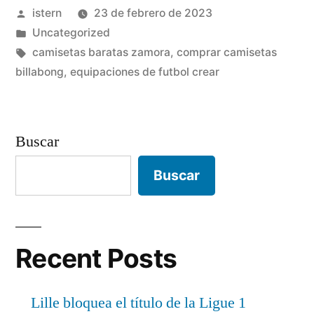
Publicado
istern
23 de febrero de 2023
japonesa»
por
Publicado
Uncategorized
en
Etiquetas:
camisetas baratas zamora
,
comprar camisetas
billabong
,
equipaciones de futbol crear
Buscar
Buscar
Recent Posts
Lille bloquea el título de la Ligue 1