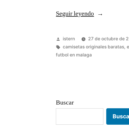
«camiseta
Seguir leyendo
seleccion
islandia
Publicado
istern
27 de octubre de 
futbol»
por
Etiquetas:
camisetas originales baratas
,
e
futbol en malaga
Buscar
Busca