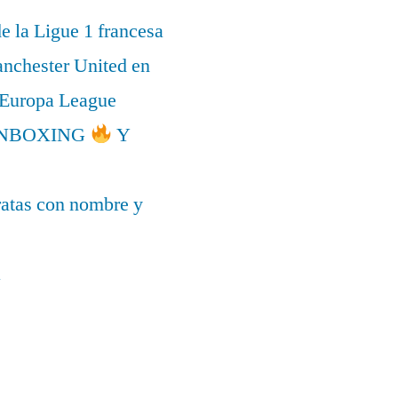
de la Ligue 1 francesa
anchester United en
a Europa League
l UNBOXING
Y
ratas con nombre y
a