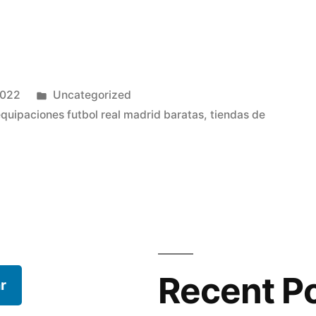
Publicado
2022
Uncategorized
en
quipaciones futbol real madrid baratas
,
tiendas de
Recent P
r