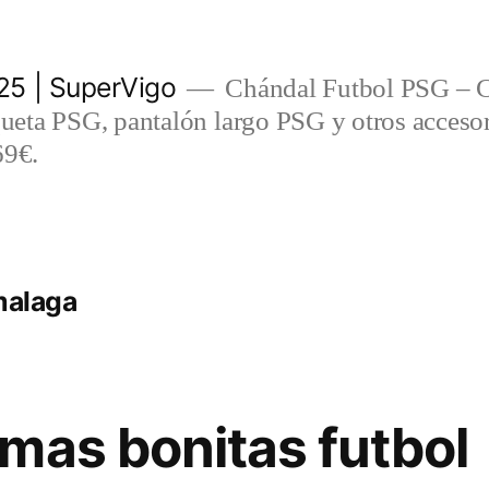
5 | SuperVigo
Chándal Futbol PSG – C
eta PSG, pantalón largo PSG y otros accesor
69€.
malaga
mas bonitas futbol