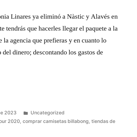
onia Linares ya eliminó a Nàstic y Alavés en
e tendrás que hacerles llegar el paquete a la
e la agencia que prefieras y en cuanto lo
o del dinero; descontando los gastos de
Publicado
de 2023
Uncategorized
en
mour 2020
,
comprar camisetas billabong
,
tiendas de