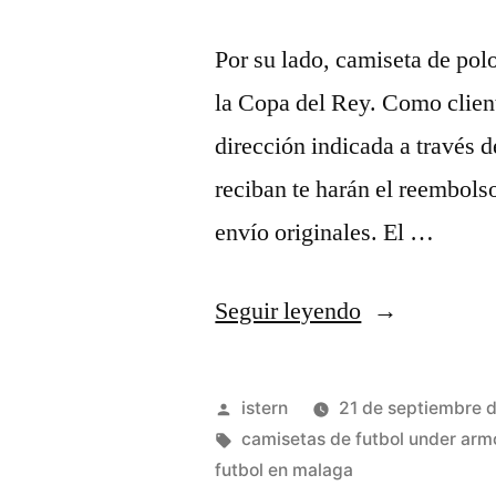
Por su lado, camiseta de pol
la Copa del Rey. Como client
dirección indicada a través d
reciban te harán el reembols
envío originales. El …
«camisetas
Seguir leyendo
mas
bonitas
Publicado
istern
21 de septiembre 
futbol»
por
Etiquetas:
camisetas de futbol under ar
futbol en malaga