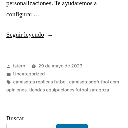
personalizaciones. Te ayudaremos a
configurar …
«equipacion
Seguir leyendo
andalucia
futbol»
Publicado
istern
29 de mayo de 2023
por
Publicado
Uncategorized
en
Etiquetas:
camisetas replicas futbol
,
camisetasdefutbol com
opiniones
,
tiendas equipaciones futbol zaragoza
Buscar